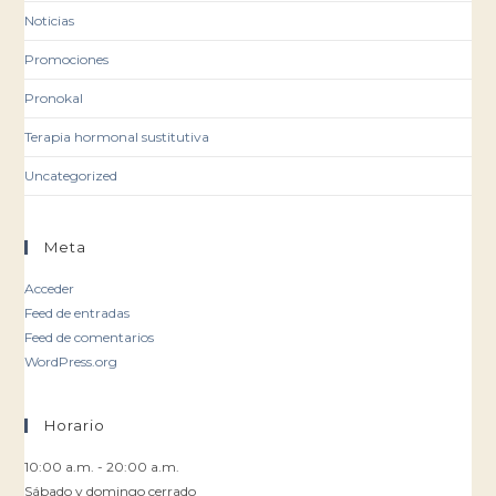
Noticias
Promociones
Pronokal
Terapia hormonal sustitutiva
Uncategorized
Meta
Acceder
Feed de entradas
Feed de comentarios
WordPress.org
Horario
10:00 a.m. - 20:00 a.m.
Sábado y domingo cerrado