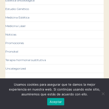
Estética oncolológica
Estudio Genético
Medicina Estética
Medicina Láser
Noticias
Promociones
Pronokal
Terapia hormonal sustitutiva
Uncategorized
Meta
Usamos cookies para asegurar que te damos la mejor
experiencia en nuestra web. Si continúas usando este sitio,
Acceder
asumiremos que estás de acuerdo con ello.
Feed de entradas
Aceptar
Feed de comentarios