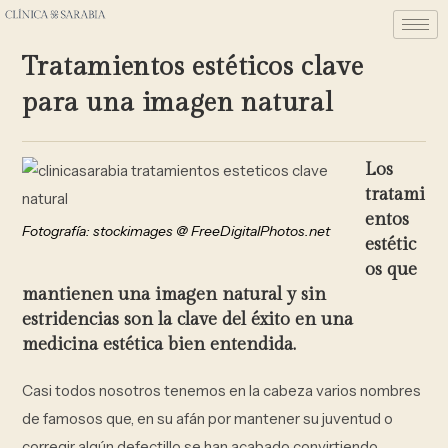
Tratamientos estéticos clave
para una imagen natural
Los
tratami
entos
Fotografía: stockimages @ FreeDigitalPhotos.net
estétic
os
que
mantienen una
imagen natural
y sin
estridencias son la
clave
del éxito en una
medicina estética bien entendida.
Casi todos nosotros tenemos en la cabeza varios nombres
de famosos que, en su afán por mantener su juventud o
corregir algún defectillo se han acabado convirtiendo,