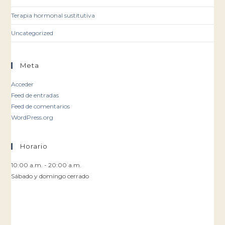
Terapia hormonal sustitutiva
Uncategorized
Meta
Acceder
Feed de entradas
Feed de comentarios
WordPress.org
Horario
10:00 a.m. - 20:00 a.m.
Sábado y domingo cerrado