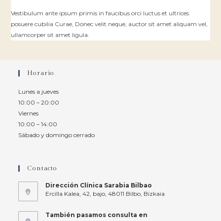
Vestibulum ante ipsum primis in faucibus orci luctus et ultrices
posuere cubilia Curae, Donec velit neque, auctor sit amet aliquam vel,
ullamcorper sit amet ligula.
Horario
Lunes a jueves
10:00 – 20:00
Viernes
10:00 – 14:00
Sábado y domingo cerrado
Contacto
Dirección Clínica Sarabia Bilbao
Ercilla Kalea, 42, bajo, 48011 Bilbo, Bizkaia
También pasamos consulta en